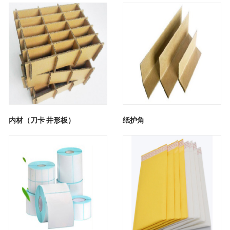
内材（刀卡 井形板）
纸护角