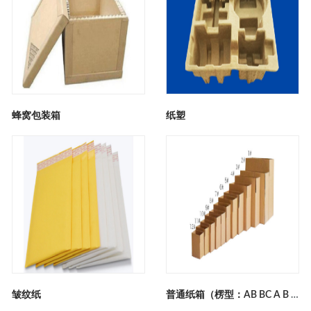
蜂窝包装箱
纸塑
皱纹纸
普通纸箱（楞型：AB BC A B E）