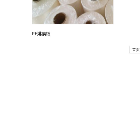
PE淋膜纸
首页