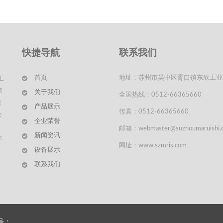
快捷导航
联系我们
首页
地址：苏州市吴中区胥口镇东欣工业
工
售
关于我们
全国热线：0512-66365660
装
产品展示
传真：0512-66365660
公
企业荣誉
邮箱：webmaster@suzhoumaruishi.
新闻资讯
丰
网址：www.szmris.com
设备展示
联系我们
案号：