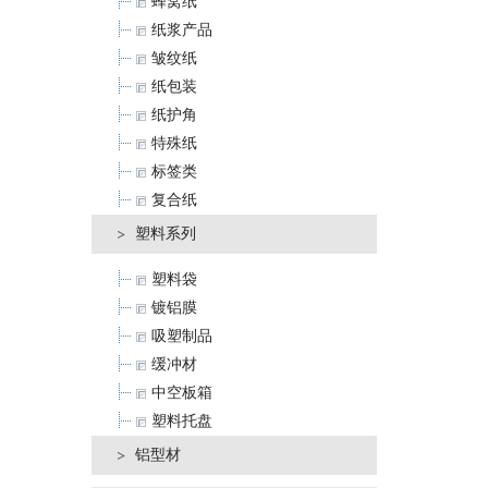
蜂窝纸
纸浆产品
皱纹纸
纸包装
纸护角
特殊纸
标签类
复合纸
塑料系列
塑料袋
镀铝膜
吸塑制品
缓冲材
中空板箱
塑料托盘
铝型材