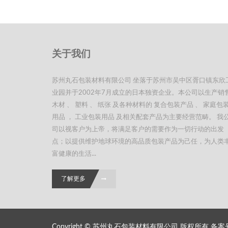
关于我们
苏州丸石包装材料有限公司 坐落于苏州市吴中区胥口镇东欣
业园并于2002年7月成立的日本独资企业。本公司以生产销
木材 、 塑料 、 纸张 及各种材料的 复合包装产品 、 家庭包
用品 ， 工业包装用品 及相关配套产品为主要经营范畴。 我
司以视客户为上帝，将满足客户的需要作为一切行动的出发
点；以提供维护地球环境的高品质包装产品为己任，为人类
富健康的生活...
了解更多
Copyright © 苏州丸石包装材料有限公司 版权所有 备