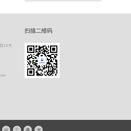
扫描二维码
园16号
com