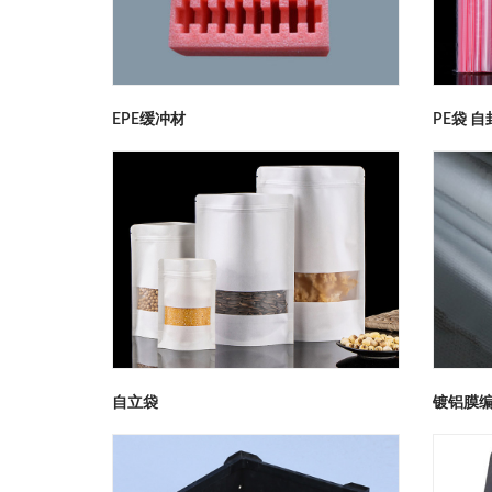
EPE缓冲材
自立袋
镀铝膜