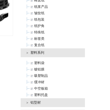
蜂窝纸
纸浆产品
皱纹纸
纸包装
纸护角
特殊纸
标签类
复合纸
塑料系列
塑料袋
镀铝膜
吸塑制品
缓冲材
中空板箱
塑料托盘
铝型材