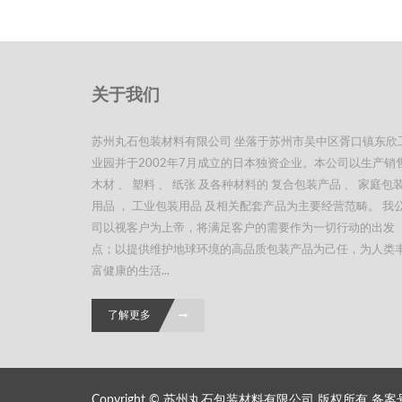
关于我们
苏州丸石包装材料有限公司 坐落于苏州市吴中区胥口镇东欣
业园并于2002年7月成立的日本独资企业。本公司以生产销
木材 、 塑料 、 纸张 及各种材料的 复合包装产品 、 家庭包
用品 ， 工业包装用品 及相关配套产品为主要经营范畴。 我
司以视客户为上帝，将满足客户的需要作为一切行动的出发
点；以提供维护地球环境的高品质包装产品为己任，为人类
富健康的生活...
了解更多
Copyright © 苏州丸石包装材料有限公司 版权所有 备