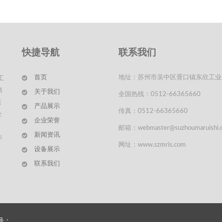
快捷导航
联系我们
首页
地址：苏州市吴中区胥口镇东欣工业
工
售
关于我们
全国热线：0512-66365660
装
产品展示
传真：0512-66365660
公
企业荣誉
邮箱：webmaster@suzhoumaruishi.
新闻资讯
丰
网址：www.szmris.com
设备展示
联系我们
案号：