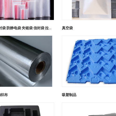
PE袋 自封袋 防静电袋 夹链袋 信封袋 拉链袋
真空袋
编织布
吸塑制品