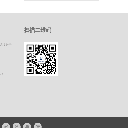
扫描二维码
园16号
com